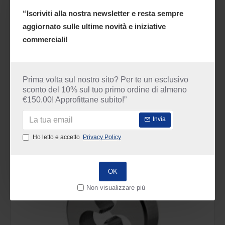
“Iscriviti alla nostra newsletter e resta sempre
Dormer Pramet
DORMER F100 22
aggiornato sulle ultime novità e iniziative
commerciali!
Filiera DORMER HSS M22
98.82€
164.70€
Prima volta sul nostro sito? Per te un esclusivo
sconto del 10% sul tuo primo ordine di almeno
€150.00! Approfittane subito!”
-40 %
Invia
DISPONIBILE
Ho letto e accetto
Privacy Policy
OK
Non visualizzare più