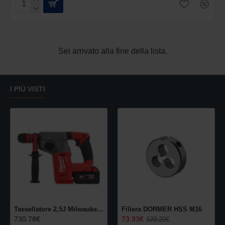
Sei arrivato alla fine della lista.
I PIÙ VISTI
Tassellatore 2,5J Milwaukee M18 SDS-Plus con mandrino a cambio rapido FIXTEC
Filiera DORMER HSS M16
730.78€
73.93€
123.22€