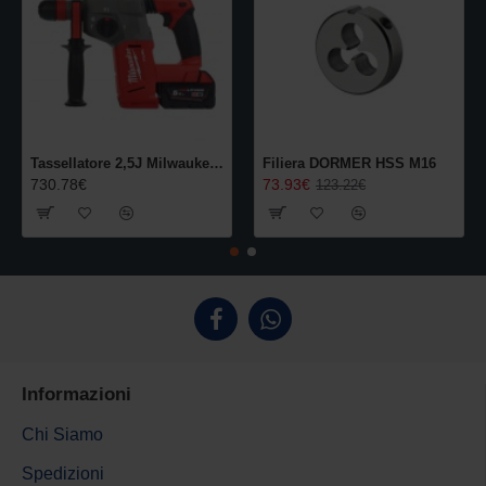
Tassellatore 2,5J Milwaukee M18 SDS-Plus con mandrino a cambio rapido FIXTEC
Filiera DORMER HSS M16
730.78€
73.93€
123.22€
Informazioni
Chi Siamo
Spedizioni