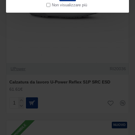
Non visualizzare più
UPower
RI20036
Calzatura da lavoro U-Power Reflex S1P SRC ESD
61.61€
NUOVO
DISPONIBILE