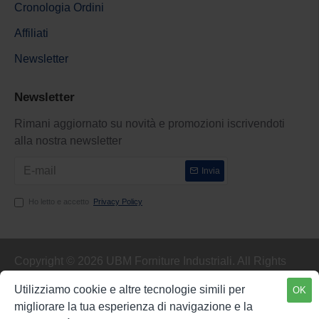
Cronologia Ordini
Affiliati
Newsletter
Newsletter
Rimani aggiornato su novità e promozioni iscrivendoti
alla nostra newsletter
Invia
Ho letto e accetto
Privacy Policy
Copyright © 2026 UBM Forniture Industriali. All Rights
Reserved.
Utilizziamo cookie e altre tecnologie simili per
OK
FILTER PRODUCTS
migliorare la tua esperienza di navigazione e la