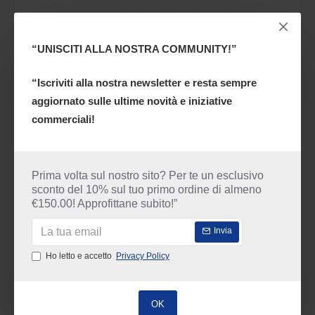
“UNISCITI ALLA NOSTRA COMMUNITY!”
UPower
RV20036
“Iscriviti alla nostra newsletter e resta sempre
Calzatura da lavoro U-Power Frank S1P SRC ESD
aggiornato sulle ultime novità e iniziative
86.62€
commerciali!
Prima volta sul nostro sito? Per te un esclusivo
NUOVO
DISPONIBILE
sconto del 10% sul tuo primo ordine di almeno
€150.00! Approfittane subito!”
Invia
Ho letto e accetto
Privacy Policy
OK