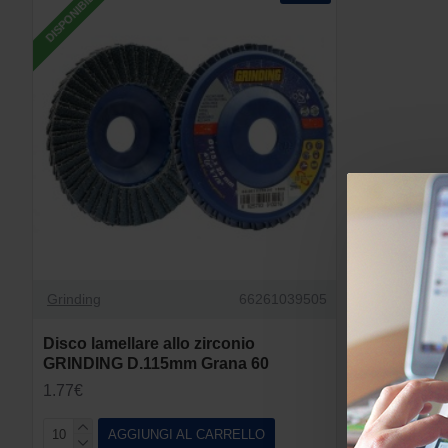
DISPONIBILE
Grinding
66261039505
Disco lamellare allo zirconio
GRINDING D.115mm Grana 60
1.77€
AGGIUNGI AL CARRELLO