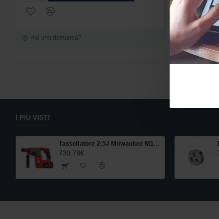
Hai una domanda?
I PIÙ VISTI
Tassellatore 2,5J Milwaukee M18 SDS-Plus con mandrino a cambio rapido FIXTEC
730.78€