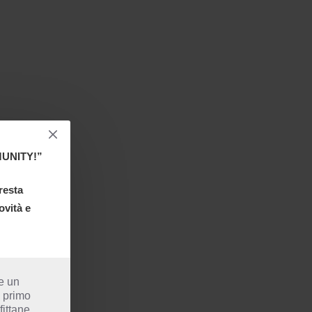
UNITY!”
 resta
ovità e
te un
o primo
ittane