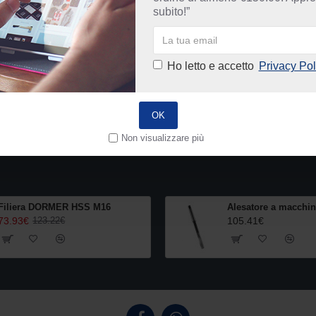
subito!”
Ho letto e accetto
Privacy Pol
Sei arrivato alla fine della lista.
OK
Non visualizzare più
Filiera DORMER HSS M16
73.93€
105.41€
123.22€