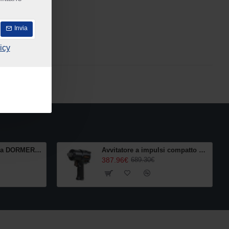
Invia
icy
Alesatore a macchina DORMER Hss CM 16,00mm
​Avvitatore a impulsi compatto pneumatico Beta 3/4"
387.96€
689.30€