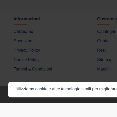
Informazioni
Customer
Chi Siamo
Cataloghi
Spedizioni
Contatti
Privacy Policy
Resi
Cookie Policy
Sitemap
Termini & Condizioni
Marchi
Utilizziamo cookie e altre tecnologie simili per migliorar
Copyright © 2026 UBM Forniture Industriali. All Rights Res