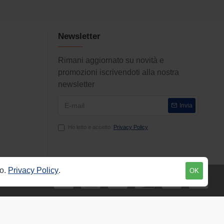
Newsletter
Rimani aggiornato su novità e
promozioni iscrivendoti alla nostra
newsletter
Invia
Ho letto e accetto
Privacy Policy
to.
Privacy Policy
.
OK