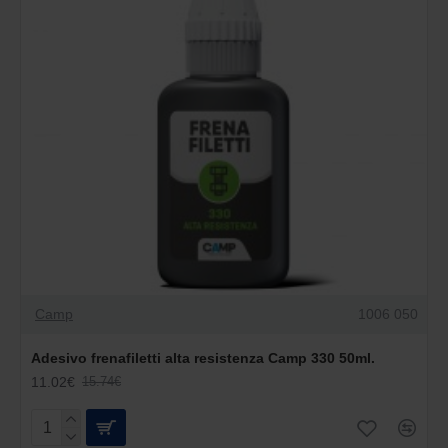
Camp
1006 050
Adesivo frenafiletti alta resistenza Camp 330 50ml.
11.02€
15.74€