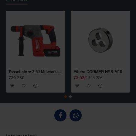
Tassellatore 2,5J Milwaukee M18 SDS-Plus con mandrino a cambio rapido FIXTEC
Filiera DORMER HSS M16
730.78€
73.93€
123.22€