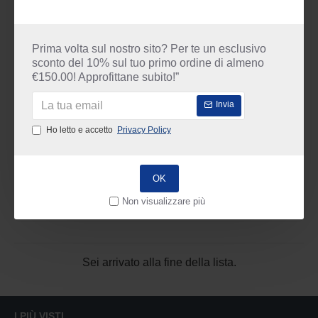
Prima volta sul nostro sito? Per te un esclusivo
sconto del 10% sul tuo primo ordine di almeno
€150.00! Approfittane subito!”
Invia
Camp
1071 050
Ho letto e accetto
Privacy Policy
Adesivo istantaneo ciano-acrilico Camp Fix 1® 50gr.
11.83€
16.90€
OK
Non visualizzare più
Sei arrivato alla fine della lista.
I PIÙ VISTI