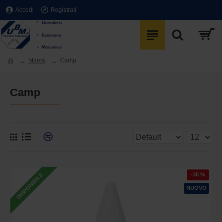
Accedi
Registrati
Marca
Camp
Camp
-30 %
DISPONIBILE
NUOVO