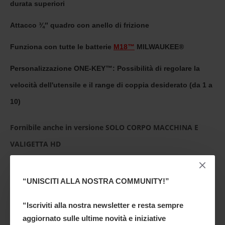
durata superiori
Attacco ¾″ quadro con anello di frizione
Funziona con tutte le batterie
M18™
MILWAUKEE®
Personalizzazione ONE-KEY™: Possibilità di regolare la
velocità dell'utensile e il range di coppia desiderato (da 1 a
10)
Fornibile anche in versione SOLO CORPO MACCHINA E
VALIGETTA HD
“UNISCITI ALLA NOSTRA COMMUNITY!”
“Iscriviti alla nostra newsletter e resta sempre
RECENSIONI
aggiornato sulle ultime novità e iniziative