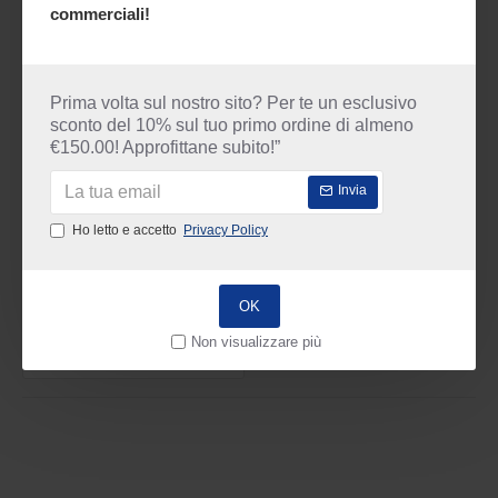
commerciali!
SPEDIZIONI
IN STOCK
Prima volta sul nostro sito? Per te un esclusivo
Model:
M18 ONEFHIWF34-502X
sconto del 10% sul tuo primo ordine di almeno
Weight:
7.30kg
€150.00! Approfittane subito!”
SKU:
4933459730
Milwaukee
Invia
816.18€
Ho letto e accetto
Privacy Policy
IVA esclusa:
669.00€
OK
Senza batterie e caricabatterie
Non visualizzare più