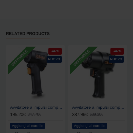
RELATED PRODUCTS
-44 %
-44 %
DISPONIBILE
DISPONIBILE
NUOVO
NUOVO
​Avvitatore a impulsi compatto pneumatico Beta 1/2"
​Avvitatore a impulsi compatto pneumatico Beta 3/4"
195.20€
387.96€
347.70€
689.30€
Aggiungi al carrello
Aggiungi al carrello