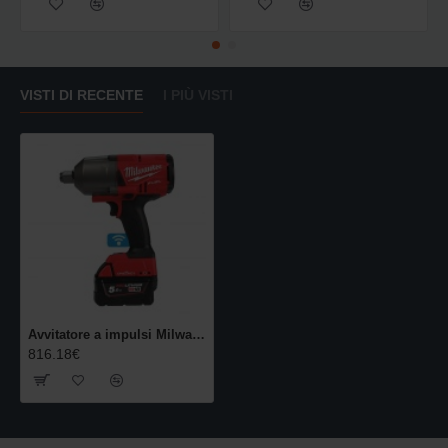
VISTI DI RECENTE
I PIÙ VISTI
Avvitatore a impulsi Milwaukee 3/4" M18 ONEFHIWF34-502X con ONE-KEY™
816.18€